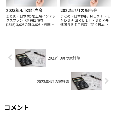
2023年4月の配当金
2022年7月の配当金
まとめ・日本株(円)上場インデッ
まとめ・日本株(円)ＮＥＸＴ ＦＵ
クスファンド新興国債券
ＮＤＳ 外国ＲＥＩＴ・Ｓ＆Ｐ先
(1566):3,025合計:3,025・外国株
進国ＲＥＩＴ指数（除く日本・
(ド
為替ヘッジなし）連動型上場投
ル)DIV:8.25JEPI:82.63ARCC:164.9
信(2515):1,620従業員持株
1EDV:17.00GSK:11.20BHP:100.92
会:12,033合計:13,653・外国株(ド
RIO:137....
ル)SDIV:19.62DIV:11....
2023年3月の家計簿
2023年4月の家計簿
コメント