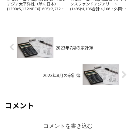
アジア太平洋株（除く日本）
クスファンドアジアリート
(1390):5,132INPEX(1605):2,232合
(1495):4,106合計:4,106・外国株
計:7,364・外国株(ド
(ド
ル)VTI:3.82SDIV:19.62DIV:9.62VYM
ル)SDIV:19.62DIV:10.77OKE:28.89
(楽天):16.69V...
BTI:36.04VZ:0.95SRET:15.97合
計:112.24(...
2023年7月の家計簿
2023年8月の家計簿
コメント
コメントを書き込む