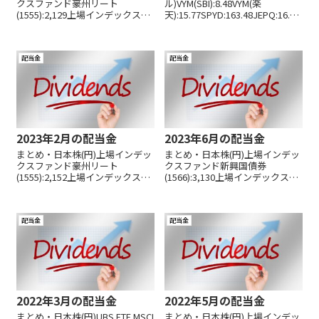
クスファンド豪州リート
ル)VYM(SBI):8.48VYM(楽
(1555):2,129上場インデックスフ
天):15.77SPYD:163.48JEPQ:16.83
ァンド新興国債券(1566):3,122ゲ
JEPI:111.36VGK:10.80RIO:108.29
オホールディングス(2681):957プ
DGS:109.54合計:544.55(日本円換
レス工業(7246):1,674琉球銀行
算 81,454...
配当金
配当金
(8399):1,39...
2023年2月の配当金
2023年6月の配当金
まとめ・日本株(円)上場インデッ
まとめ・日本株(円)上場インデッ
クスファンド豪州リート
クスファンド新興国債券
(1555):2,152上場インデックスフ
(1566):3,130上場インデックスフ
ァンド新興国債券(1566):3,069Ｎ
ァンド新興国債券(2564):11,374
ＥＸＴ ＦＵＮＤＳ 日経平均高配
合計:14,504・外国株(ド
当株５０指数連動型上場投信
ル)VYM(SBI):9.48VYM(楽
配当金
配当金
(1489):1,965iシェアーズ 米ドル...
天):17.62HDV(SBI)...
2022年3月の配当金
2022年5月の配当金
まとめ・日本株(円)UBS ETF MSCI
まとめ・日本株(円)上場インデッ