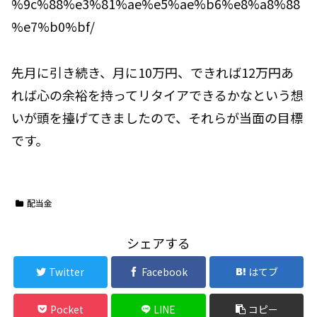
%9c%88%e3%81%ae%e5%ae%b6%e8%a8%88
%e7%b0%bf/
先月に引き続き、月に10万円、できれば12万円あ
れば心の余裕を持ってリタイアできるかなという想
いが頭を擡げてきましたので、それらが当面の目標
です。
配当金
シェアする
Twitter
Facebook
はてブ
Pocket
LINE
コピー